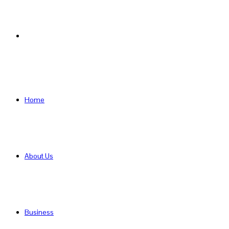
Search
for
Home
About Us
Business