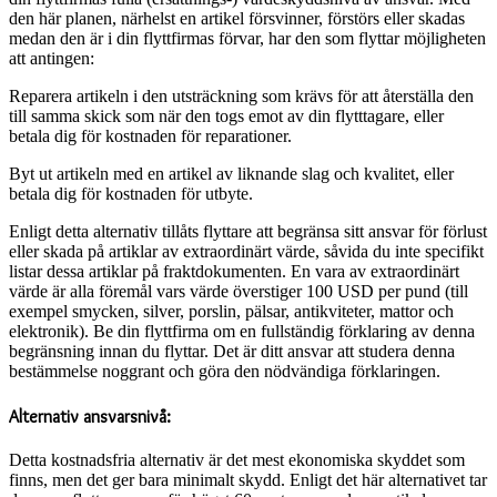
den här planen, närhelst en artikel försvinner, förstörs eller skadas
medan den är i din flyttfirmas förvar, har den som flyttar möjligheten
att antingen:
Reparera artikeln i den utsträckning som krävs för att återställa den
till samma skick som när den togs emot av din flytttagare, eller
betala dig för kostnaden för reparationer.
Byt ut artikeln med en artikel av liknande slag och kvalitet, eller
betala dig för kostnaden för utbyte.
Enligt detta alternativ tillåts flyttare att begränsa sitt ansvar för förlust
eller skada på artiklar av extraordinärt värde, såvida du inte specifikt
listar dessa artiklar på fraktdokumenten. En vara av extraordinärt
värde är alla föremål vars värde överstiger 100 USD per pund (till
exempel smycken, silver, porslin, pälsar, antikviteter, mattor och
elektronik). Be din flyttfirma om en fullständig förklaring av denna
begränsning innan du flyttar. Det är ditt ansvar att studera denna
bestämmelse noggrant och göra den nödvändiga förklaringen.
Alternativ ansvarsnivå:
Detta kostnadsfria alternativ är det mest ekonomiska skyddet som
finns, men det ger bara minimalt skydd. Enligt det här alternativet tar