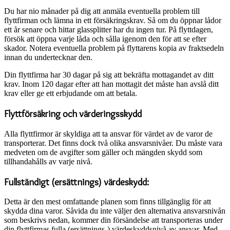
Du har nio månader på dig att anmäla eventuella problem till
flyttfirman och lämna in ett försäkringskrav. Så om du öppnar lådor
ett år senare och hittar glassplitter har du ingen tur. På flyttdagen,
försök att öppna varje låda och sålla igenom den för att se efter
skador. Notera eventuella problem på flyttarens kopia av fraktsedeln
innan du undertecknar den.
Din flyttfirma har 30 dagar på sig att bekräfta mottagandet av ditt
krav. Inom 120 dagar efter att han mottagit det måste han avslå ditt
krav eller ge ett erbjudande om att betala.
Flyttförsäkring och värderingsskydd
Alla flyttfirmor är skyldiga att ta ansvar för värdet av de varor de
transporterar. Det finns dock två olika ansvarsnivåer. Du måste vara
medveten om de avgifter som gäller och mängden skydd som
tillhandahålls av varje nivå.
Fullständigt (ersättnings) värdeskydd:
Detta är den mest omfattande planen som finns tillgänglig för att
skydda dina varor. Såvida du inte väljer den alternativa ansvarsnivån
som beskrivs nedan, kommer din försändelse att transporteras under
din flyttfirmas fulla (ersättnings-) värdeskyddsnivå av ansvar. Med