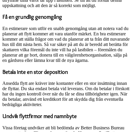
utrymme dina varor tar upp i lastbilen. Se till att du förstår denna
uppskattning och att den är så korrekt som möjligt.
Få en grundlig genomgång
En estimerare som utför en snabb genomgång utan att notera vad du
planerar att flytt kommer att vara utanför märket. En bra estimerare
kommer att ställa frågor om vad du planerar att ta från ditt nuvarande
hus till ditt nästa hem. Så var säker på att du är beredd att berätta för
skattaren vilka föremål du inte vill ha på lastbilen – föremålen du
planerar att ge bort, donera till en välgörenhetsorganisation, sälja på
en gårdsrea eller lämna kvar till de nya ägarna.
Betala inte en stor deposition
Ansedda flytt are kräver inte kontanter eller en stor insättning innan
de flyttar. Du ska endast betala vid leverans. Om du betalar i förskott
har du ingen kontroll över när du får se dina tillhörigheter igen. När
du betalar, använd ett kreditkort för att skydda dig från eventuella
bedrägliga aktiviteter.
Undvik flyttfirmor med namnbyte
Vissa företag undviker att bli bedömda av Better Business Bureau