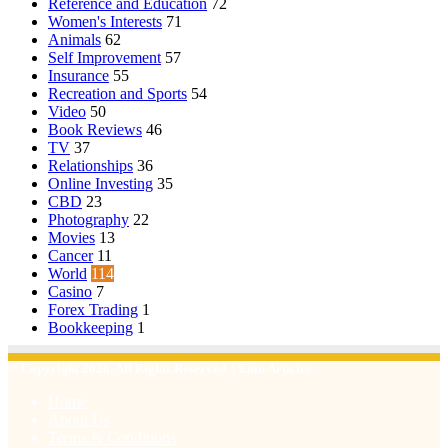
Reference and Education
72
Women's Interests
71
Animals
62
Self Improvement
57
Insurance
55
Recreation and Sports
54
Video
50
Book Reviews
46
TV
37
Relationships
36
Online Investing
35
CBD
23
Photography
22
Movies
13
Cancer
11
World
114
Casino
7
Forex Trading
1
Bookkeeping
1
© Copyright 2026, All Rights Reserved | Emu Articles
Home
About Us
Terms & Conditions