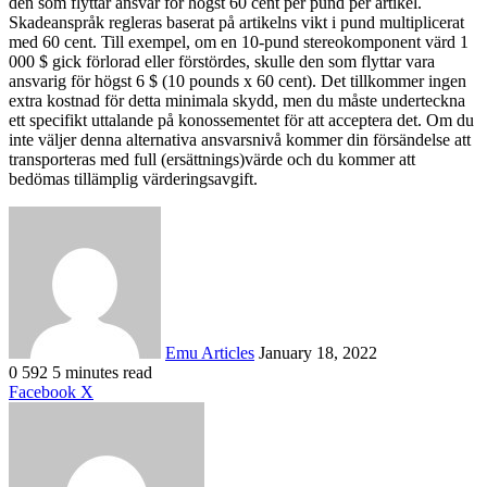
den som flyttar ansvar för högst 60 cent per pund per artikel.
Skadeanspråk regleras baserat på artikelns vikt i pund multiplicerat
med 60 cent. Till exempel, om en 10-pund stereokomponent värd 1
000 $ gick förlorad eller förstördes, skulle den som flyttar vara
ansvarig för högst 6 $ (10 pounds x 60 cent). Det tillkommer ingen
extra kostnad för detta minimala skydd, men du måste underteckna
ett specifikt uttalande på konossementet för att acceptera det. Om du
inte väljer denna alternativa ansvarsnivå kommer din försändelse att
transporteras med full (ersättnings)värde och du kommer att
bedömas tillämplig värderingsavgift.
Send
an
email
Emu Articles
January 18, 2022
0
592
5 minutes read
LinkedIn
Tumblr
Pinterest
Reddit
VKontakte
Share
Print
Facebook
X
via
Email