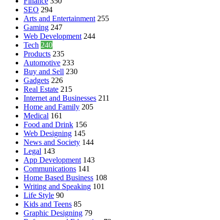
Finance
350
SEO
294
Arts and Entertainment
255
Gaming
247
Web Development
244
Tech
240
Products
235
Automotive
233
Buy and Sell
230
Gadgets
226
Real Estate
215
Internet and Businesses
211
Home and Family
205
Medical
161
Food and Drink
156
Web Designing
145
News and Society
144
Legal
143
App Development
143
Communications
141
Home Based Business
108
Writing and Speaking
101
Life Style
90
Kids and Teens
85
Graphic Designing
79