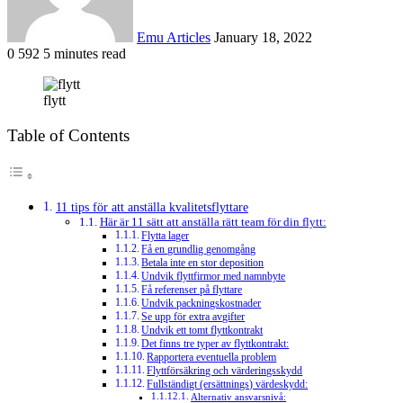
Emu Articles
January 18, 2022
0
592
5 minutes read
flytt
Table of Contents
11 tips för att anställa kvalitetsflyttare
Här är 11 sätt att anställa rätt team för din flytt:
Flytta lager
Få en grundlig genomgång
Betala inte en stor deposition
Undvik flyttfirmor med namnbyte
Få referenser på flyttare
Undvik packningskostnader
Se upp för extra avgifter
Undvik ett tomt flyttkontrakt
Det finns tre typer av flyttkontrakt:
Rapportera eventuella problem
Flyttförsäkring och värderingsskydd
Fullständigt (ersättnings) värdeskydd:
Alternativ ansvarsnivå: