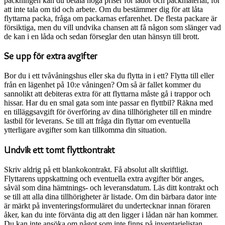
packningen kan du betala höga priser för lådor och packmaterial, för
att inte tala om tid och arbete. Om du bestämmer dig för att låta
flyttarna packa, fråga om packarnas erfarenhet. De flesta packare är
försiktiga, men du vill undvika chansen att få någon som slänger vad
de kan i en låda och sedan förseglar den utan hänsyn till brott.
Se upp för extra avgifter
Bor du i ett tvåvåningshus eller ska du flytta in i ett? Flytta till eller
från en lägenhet på 10:e våningen? Om så är fallet kommer du
sannolikt att debiteras extra för att flyttarna måste gå i trappor och
hissar. Har du en smal gata som inte passar en flyttbil? Räkna med
en tilläggsavgift för överföring av dina tillhörigheter till en mindre
lastbil för leverans. Se till att fråga din flyttar om eventuella
ytterligare avgifter som kan tillkomma din situation.
Undvik ett tomt flyttkontrakt
Skriv aldrig på ett blankokontrakt. Få absolut allt skriftligt.
Flyttarens uppskattning och eventuella extra avgifter bör anges,
såväl som dina hämtnings- och leveransdatum. Läs ditt kontrakt och
se till att alla dina tillhörigheter är listade. Om din bärbara dator inte
är märkt på inventeringsformuläret du undertecknar innan föraren
åker, kan du inte förvänta dig att den ligger i lådan när han kommer.
Du kan inte ansöka om något som inte finns på inventarielistan.