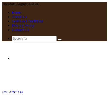
Tuesday, August 4 2026
Home
About Us
Terms & Conditions
Privacy Policy
Contact Us
Search
for
Menu
Emu Articless