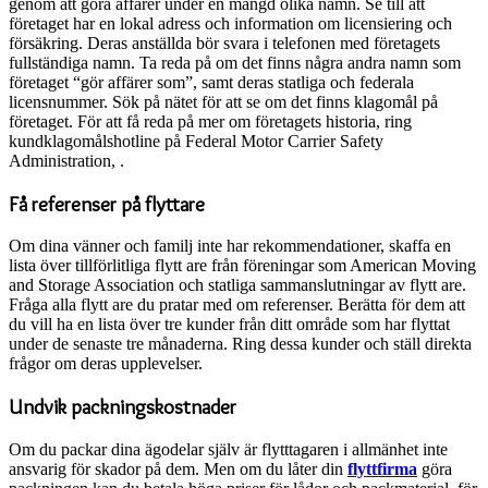
genom att göra affärer under en mängd olika namn. Se till att
företaget har en lokal adress och information om licensiering och
försäkring. Deras anställda bör svara i telefonen med företagets
fullständiga namn. Ta reda på om det finns några andra namn som
företaget “gör affärer som”, samt deras statliga och federala
licensnummer. Sök på nätet för att se om det finns klagomål på
företaget. För att få reda på mer om företagets historia, ring
kundklagomålshotline på Federal Motor Carrier Safety
Administration, .
Få referenser på flyttare
Om dina vänner och familj inte har rekommendationer, skaffa en
lista över tillförlitliga flytt are från föreningar som American Moving
and Storage Association och statliga sammanslutningar av flytt are.
Fråga alla flytt are du pratar med om referenser. Berätta för dem att
du vill ha en lista över tre kunder från ditt område som har flyttat
under de senaste tre månaderna. Ring dessa kunder och ställ direkta
frågor om deras upplevelser.
Undvik packningskostnader
Om du packar dina ägodelar själv är flytttagaren i allmänhet inte
ansvarig för skador på dem. Men om du låter din
flyttfirma
göra